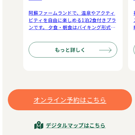
阿蘇ファームランドで、温泉やアクティ
ビティを自由に楽しめる1泊2食付きプラ
ンです。 夕食・朝食はバイキング形式
で、旬の食材や阿蘇ならではの味覚を存
分にお楽しみいただけます。阿蘇健康火
山温泉のフリーパス付きで、滞在中は好
もっと詳しく
きなだけ温泉三昧。さらに【元気の森】
【元気チャレンジ館または幼児チャレン
ジ館】【ふれあい動物王国】の各1回利
用券です。 温泉で癒やされ、施設内のア
クティビティを思いのまま体験できる、
阿蘇ならではのステイを満喫できます。
オンライン予約はこちら
設定期間：2026年4月1日～2026年9月30
日
デジタルマップはこちら