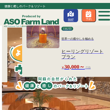
健康と癒しのパーク＆リゾート
MAP
予約
おすすめ健康プラン①
1泊2日
世界一の癒やしを極める
ヒーリングリゾート
ラ
プラン
30,000～
￥
/1泊