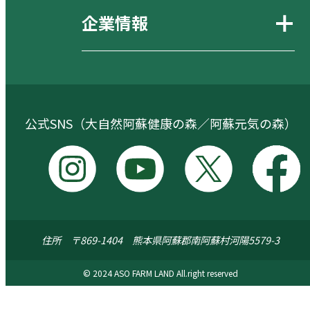
企業情報
公式SNS（大自然阿蘇健康の森／阿蘇元気の森）
I
Y
X
F
n
o
a
s
u
c
住所 〒869-1404 熊本県阿蘇郡南阿蘇村河陽5579-3
t
t
e
a
u
b
© 2024 ASO FARM LAND All.right reserved
g
b
o
r
e
o