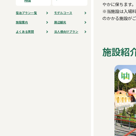
時間
やかに保ちます。
※当施設は入場
宿泊プラン⼀覧
モデルコース
のかかる施設が
施設案内
周辺観光
よくある質問
法人様向けプラン
施設紹