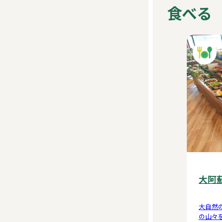
食べる
大阿
大自然
の山々