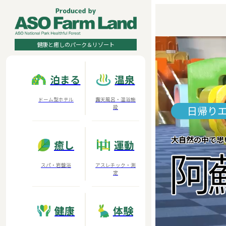
健康と癒しのパーク＆リゾート
泊まる
温泉
ドーム型ホテル
露天風呂・温浴施
設
日帰り
大自然の中で思
癒し
運動
スパ・岩盤浴
アスレチック・測
定
健康
体験