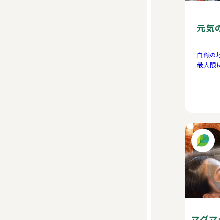
元気
自然の
最大限
マグマ