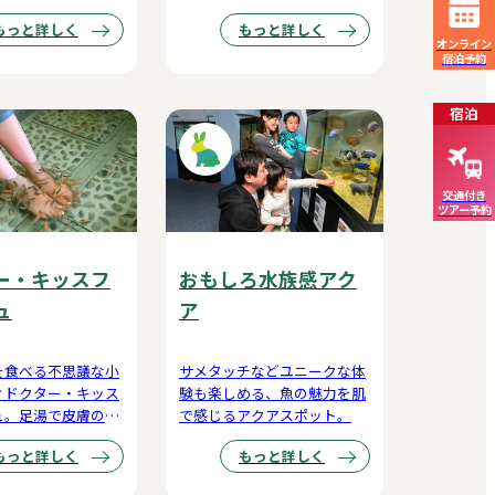
ンジしていただけま
ック。
もっと詳しく
もっと詳しく
オンライン
宿泊予約
宿泊
交通付き
ツアー予約
ー・キッスフ
おもしろ水族感アク
ュ
ア
を食べる不思議な小
サメタッチなどユニークな体
ぐドクター・キッス
験も楽しめる、魚の魅力を肌
ュ。足湯で皮膚の新
で感じるアクアスポット。
促進！
もっと詳しく
もっと詳しく