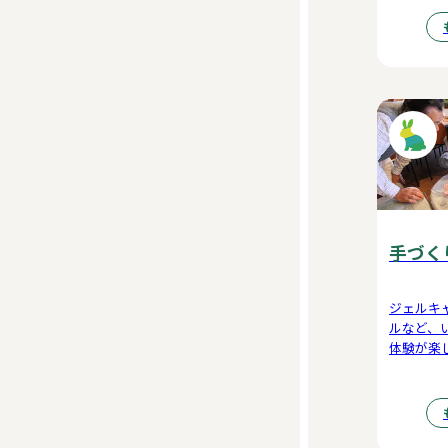
ど、9種
す。
手づく
ジェルキ
ルなど、
体験が楽
の思い出