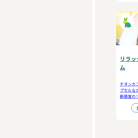
リラッ
ム
チタンカ
プセルな
新感覚の
体感して