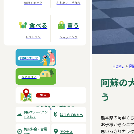
健康チェック
ふれあい・手作り
食べる
買う
レストラン
ショッピング
日帰りエリア
HOME
阿
阿蘇元気の森
宿泊エリア
阿蘇の
大自然阿蘇健康の森
う
NEW
デジタルマップを見る
阿蘇ファームラン
はじめての方へ
熊本県の阿蘇く
ドとは？
お子様からシニ
施設料金・営業
思いっきりカラ
アクセス