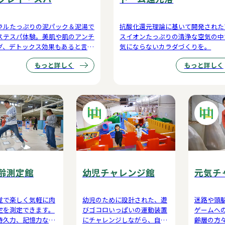
ラルたっぷりの泥パック＆泥湯で
抗酸化還元理論に基いて開発された
ステスパ体験。美肌や肌のアンチ
スイオンたっぷりの清浄な空気の中
グ、デトックス効果もあると言わ
気にならないカラダづくりを。
す。
もっと詳しく
もっと詳しく
齢測定館
幼児チャレンジ館
元気チ
覚で楽しく気軽に肉
幼児のために設計された、遊
迷路や頭
定を測定できます。
びゴコロいっぱいの運動装置
ゲームへ
持久力、記憶力な
にチャレンジしながら、自然
齢層の方