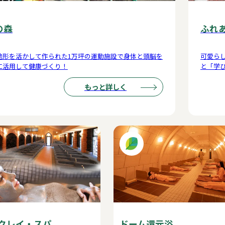
の森
ふれ
地形を活かして作られた1万坪の運動施設で身体と頭脳を
可愛ら
に活用して健康づくり！
と「学
もっと詳しく
クレイ・スパ
ドーム還元浴