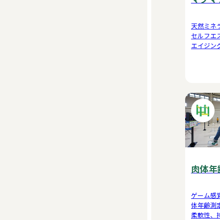
天然ミネ
セルフエ
エイジン
れていま
肉体年
ゲーム感
体年齢測
柔軟性、