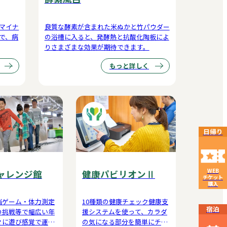
マイナ
良質な酵素が含まれた米ぬかと竹パウダー
で、病
の浴槽に入ると、発酵熱と抗酸化陶板によ
りさまざまな効果が期待できます。
もっと詳しく
日帰り
WEB
ャレンジ館
健康パビリオンⅡ
チケット
購入
脳ゲーム・体力測定
10種類の健康チェック健康支
宿泊
の挑戦等で幅広い年
援システムを使って、カラダ
々に遊び感覚で運動
の気になる部分を簡単にチェ