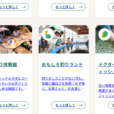
類の測定が可能で
に楽しくカラダを動かすこと
にチャレ
もっと詳しく
もっと詳しく
ができます。
す。
り体験館
おもしろ釣りランド
ドクタ
ィッシ
ャンドルやオルゴー
釣りをしたことのない方も、
いろいろな手づくり
気軽に面白さを体感！お子様
古い角質
しめる施設です。旅
と、お孫さんと、お友達と一
魚達が泳
づくりにぴったり。
緒に釣りを楽しんでみません
フィッシ
か？
陳代謝を
もっと詳しく
もっと詳しく