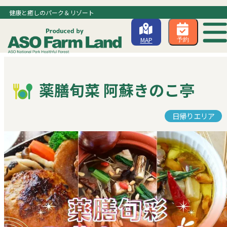
健康と癒しのパーク＆リゾート
MAP
予約
薬膳旬菜 阿蘇きのこ亭
日帰りエリア