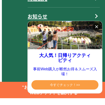
お知らせ
トピックス
宿泊プラン一覧
大人気！日帰りアクティ
ビティ
オンライン宿泊予約
事前Web購入が断然お得＆スムーズ入
場！
今すぐチェック！>>
航空機・JR券付きプラン
"お得にアクティビティを楽しむ"
WEBチケットを購入する
（ダイナミックパッケージ）