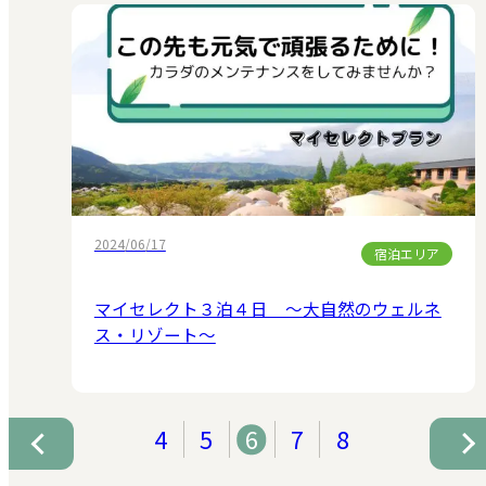
2024/06/17
宿泊エリア
マイセレクト３泊４日 ～大自然のウェルネ
ス・リゾート～
4
5
6
7
8