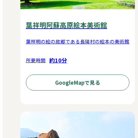
葉祥明阿蘇高原絵本美術館
葉祥明の絵の故郷である長陽村の絵本の美術館
約10分
所要時間
GoogleMapで見る