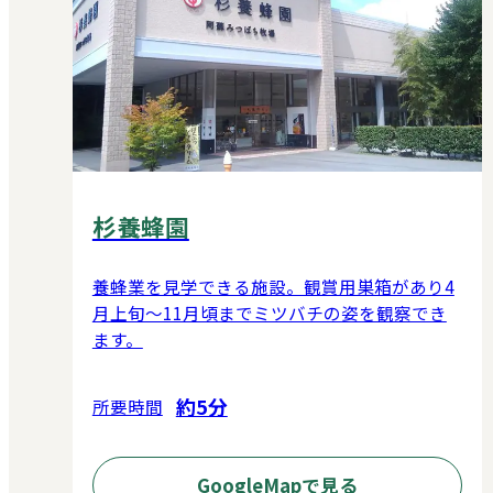
杉養蜂園
養蜂業を見学できる施設。観賞用巣箱があり4
月上旬～11月頃までミツバチの姿を観察でき
ます。
約5分
所要時間
GoogleMapで見る