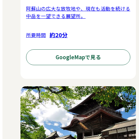
阿蘇山の広大な放牧地や、現在も活動を続ける
中岳を一望できる展望所。
約20分
所要時間
GoogleMapで見る