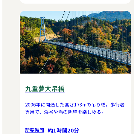
九重夢大吊橋
2006年に開通した高さ173mの吊り橋。歩行者
専用で、渓谷や滝の眺望を楽しめる。
約1時間20分
所要時間