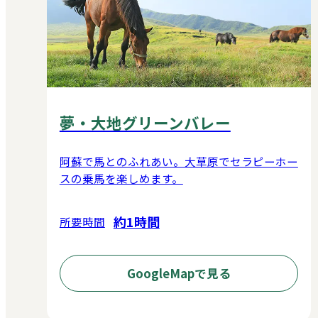
夢・大地グリーンバレー
阿蘇で馬とのふれあい。大草原でセラピーホー
スの乗馬を楽しめます。
約1時間
所要時間
GoogleMapで見る