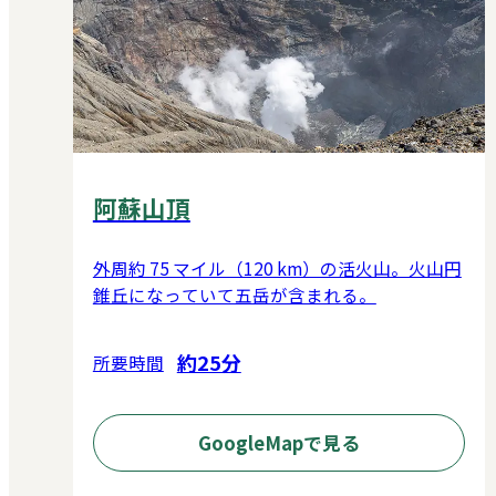
阿蘇山頂
外周約 75 マイル（120 km）の活火山。火山円
錐丘になっていて五岳が含まれる。
約25分
所要時間
GoogleMapで見る