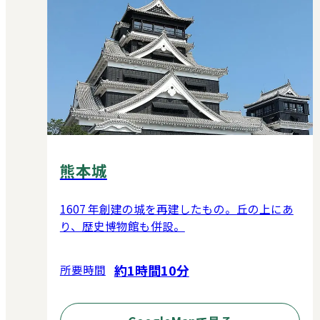
熊本城
1607 年創建の城を再建したもの。丘の上にあ
り、歴史博物館も併設。
約1時間10分
所要時間