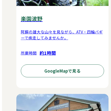
楽園波野
阿蘇の雄大な山々を見ながら、ATV・四輪バギ
ーで疾走してみませんか。
約1時間
所要時間
GoogleMapで見る