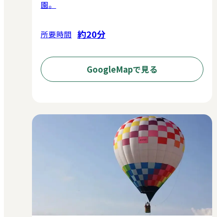
園。
約20分
所要時間
GoogleMapで見る