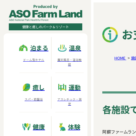
健康と癒しのパーク＆リゾート
お
泊まる
温泉
HOME
施
ドーム型ホテル
露天風呂・温浴施
設
癒し
運動
スパ・岩盤浴
アスレチック・測
定
各施設
健康
体験
阿蘇ファームラ