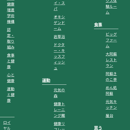
クス体
イ・ス
健康
験ルー
パ
増進
ム
学術
オキシ
機構
ゲンド
食事
ーム
認
ビッグ
定・
岩草浴
ファー
取り
ドクタ
ム
組み
ー・キ
大阿蘇
食事
ッスフ
レスト
と健
ィッシ
ラン
康
ュ
阿蘇き
心と
のこ亭
運動
健康
めん処
運動
元気の
阿蘇
と健
森
康
元気キ
健康ト
ッチン
レーニ
ング館
屋台
ロイ
健康リ
買う
ヤル
フレッ