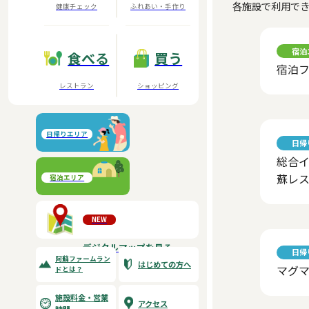
各施設で利用で
健康チェック
ふれあい・手作り
宿泊
食べる
買う
宿泊
レストラン
ショッピング
日帰りエリア
日帰
総合
阿蘇元気の森
蘇レ
宿泊エリア
大自然阿蘇健康の森
NEW
デジタルマップを見る
日帰
阿蘇ファームラン
はじめての方へ
マグ
ドとは？
施設料金・営業
アクセス