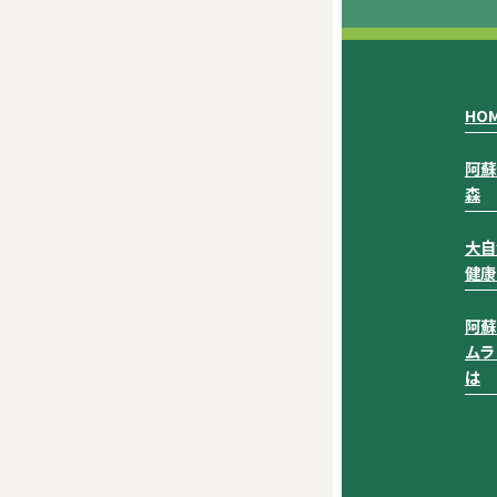
HO
阿蘇
森
大自
健康
阿蘇
ムラ
は