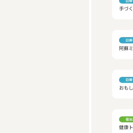
日帰
手づ
日帰
阿蘇
日帰
おも
宿泊
健康