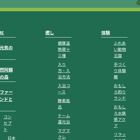
ME
癒し
体験
健康温
ふれあ
元気の
熱窯十
い動物
三種
王国
入り
手づく
然阿蘇
方・入
り体験
の森
浴方法
館
入浴コ
おもし
ファー
ース
ろ釣り
ランド
ンドと
酵素風
呂
おもし
ろ水族
ドーム
コン
感アク
還元浴
セプ
ア
ト
マグマ
リラッ
クレ
日本