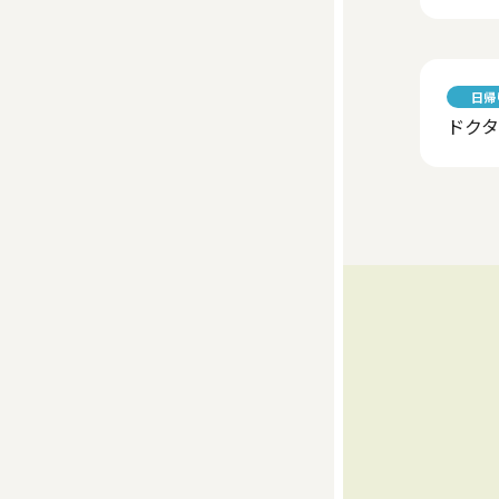
日帰
ドク