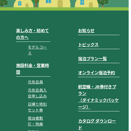
楽しみ方・初めて
お知らせ
の方へ
トピックス
モデルコー
ス
宿泊プラン一覧
施設料金・営業時
間
オンライン宿泊予約
元気会員
航空機・JR券付きプ
元気会員入
ラン
会申し込み
（ダイナミックパッケ
日帰り特別
ージ）
セット券
宿泊者割
カタログ ダウンロー
引・特典
ド