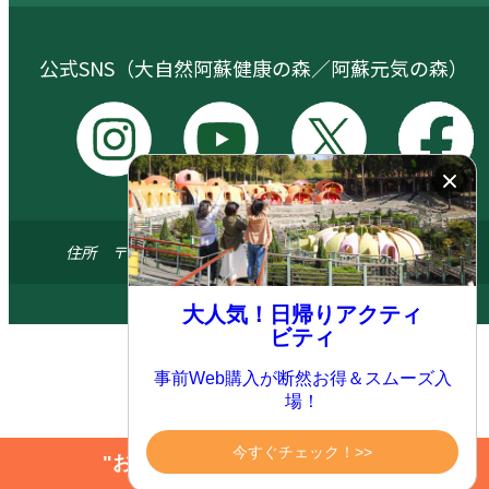
公式SNS（大自然阿蘇健康の森／阿蘇元気の森）
I
Y
X
F
n
o
a
s
u
c
住所 〒869-1404 熊本県阿蘇郡南阿蘇村河陽5579-3
t
t
e
a
u
b
© 2024 ASO FARM LAND All.right reserved
大人気！日帰りアクティ
g
b
o
ビティ
r
e
o
a
k
事前Web購入が断然お得＆スムーズ入
場！
m
今すぐチェック！>>
"お得にアクティビティを楽しむ"