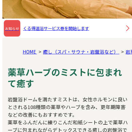
くる得温浴サービス券を開始します
お知らせ
HOME
癒し（スパ・サウナ・岩盤浴など）
岩
薬草ハーブのミストに包まれ
て癒す
岩盤浴ドームを満たすミストは、女性ホルモンに良い
とされる108種類の薬草やハーブを含み、更年期障害
などの改善にもおすすめです。
薬草をふんだんに練りこんだ和紙シートの上で薬草ハ
ーブに包まれながらデトックスできる癒しの岩盤浴で