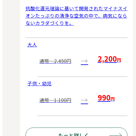
抗酸化還元理論に基いて開発されたマイナスイ
オンたっぷりの清浄な空気の中で、病気になら
ないカラダづくりを。
大人
2,200
→
円
通常 2,450円
子供・幼児
990
→
円
通常 1,100円
もっと詳しく