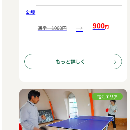
幼児
900
→
円
通常 1000円
もっと詳しく
宿泊エリア