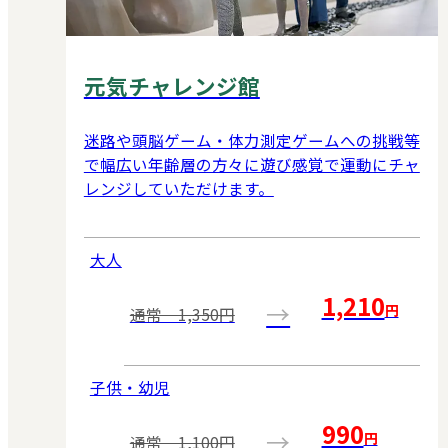
元気チャレンジ館
迷路や頭脳ゲーム・体力測定ゲームへの挑戦等
で幅広い年齢層の方々に遊び感覚で運動にチャ
レンジしていただけます。
大人
1,210
→
円
通常 1,350円
子供・幼児
990
→
円
通常 1,100円