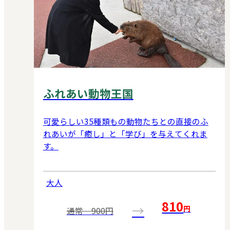
ふれあい動物王国
可愛らしい35種類もの動物たちとの直接のふ
れあいが「癒し」と「学び」を与えてくれま
す。
大人
810
→
円
通常 900円