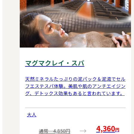
マグマクレイ・スパ
天然ミネラルたっぷりの泥パック＆泥湯でセル
フエステスパ体験。美肌や肌のアンチエイジン
グ、デトックス効果もあると言われています。
大人
4,360
→
円
通常 4,850円