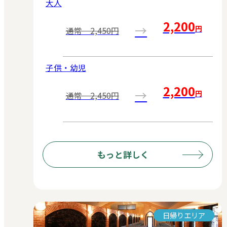
大人
2,200
→
円
通常 2,450円
子供・幼児
2,200
→
円
通常 2,450円
もっと詳しく
日帰りエリア