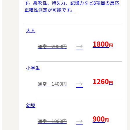
す。柔軟性、持久力、記憶力など8項目の反応
正確性測定が可能です。
大人
1800
→
円
通常 2000円
小学生
1260
→
円
通常 1400円
幼児
900
→
円
通常 1000円