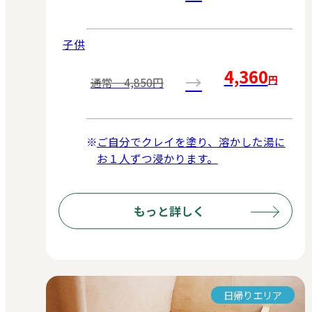
子供
4,360
→
円
通常 4,850円
ご自分でクレイを塗り、溶かした湯に
お１人ずつ浸かります。
もっと詳しく
日帰りエリア