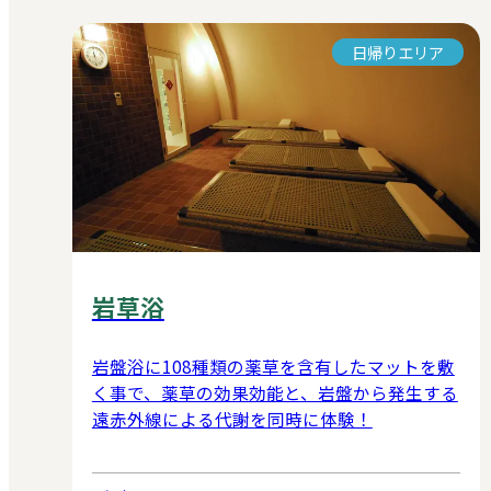
日帰りエリア
岩草浴
岩盤浴に108種類の薬草を含有したマットを敷
く事で、薬草の効果効能と、岩盤から発生する
遠赤外線による代謝を同時に体験！