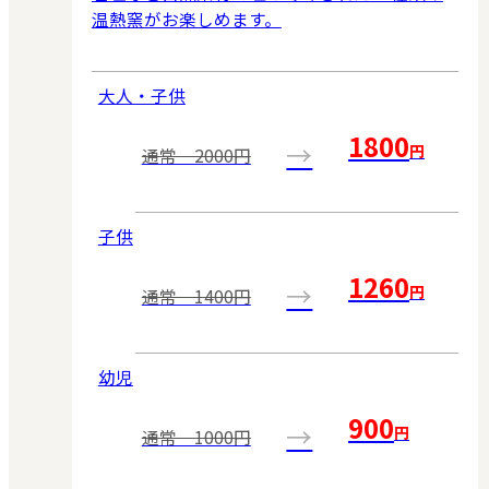
温熱窯がお楽しめます。
大人・子供
1800
→
円
通常 2000円
子供
1260
→
円
通常 1400円
幼児
900
→
円
通常 1000円