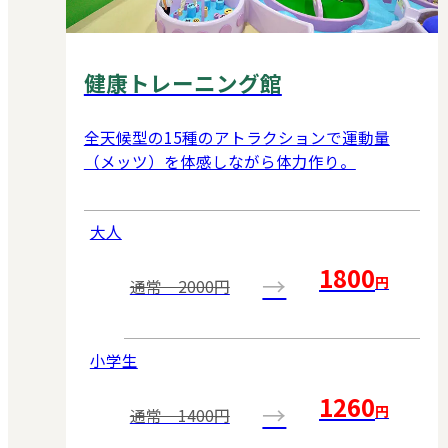
健康トレーニング館
全天候型の15種のアトラクションで運動量
（メッツ）を体感しながら体力作り。
大人
1800
→
円
通常 2000円
小学生
1260
→
円
通常 1400円