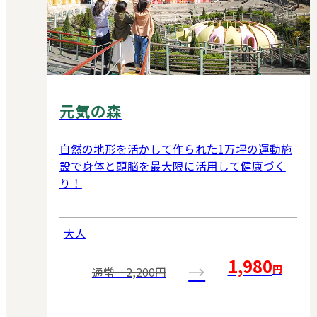
元気の森
自然の地形を活かして作られた1万坪の運動施
設で身体と頭脳を最大限に活用して健康づく
り！
大人
1,980
→
円
通常 2,200円