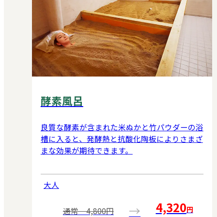
酵素風呂
良質な酵素が含まれた米ぬかと竹パウダーの浴
槽に入ると、発酵熱と抗酸化陶板によりさまざ
まな効果が期待できます。
大人
4,320
→
円
通常 4,800円