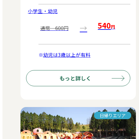
小学生・幼児
540
→
円
通常 600円
幼児は3歳以上が有料
もっと詳しく
日帰りエリア