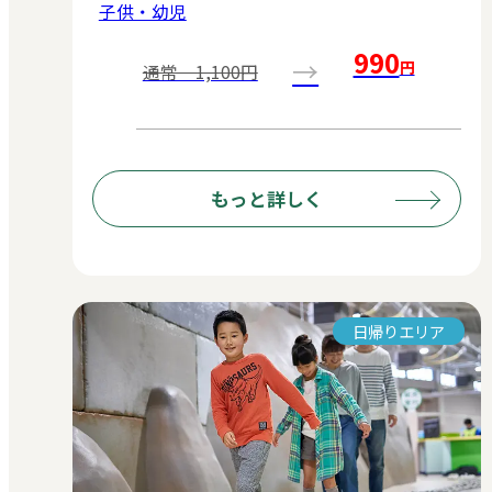
子供・幼児
990
→
円
通常 1,100円
もっと詳しく
日帰りエリア