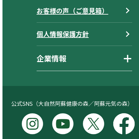
お客様の声（ご意見箱）
個人情報保護方針
企業情報
公式SNS（大自然阿蘇健康の森／阿蘇元気の森）
I
Y
X
F