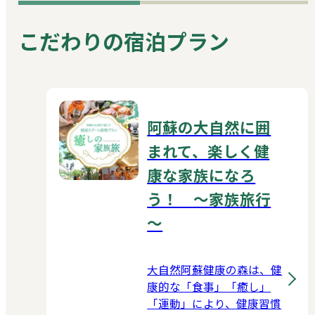
こだわりの宿泊プラン
阿蘇の大自然に囲
まれて、楽しく健
康な家族になろ
う！ ～家族旅行
～
大自然阿蘇健康の森は、健
康的な「食事」「癒し」
「運動」により、健康習慣