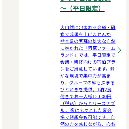
～（平日限定）
大自然に包まれる会議・研
修で成果を上げませんか
熊本県の阿蘇の雄大な自然
に抱かれた「阿蘇ファーム
ランド」では、平日限定で
会議・研修向けの宿泊プラ
ンをご用意しています。静
かな環境で集中力が高ま
り、グループの絆も深まる
ひとときを提供。1泊2食
付きでお一人様15,000円
（税込）からとリーズナブ
ル。 夜は広々とした宴会
場で懇親会も可能です。自
然の力を感じながら、心も