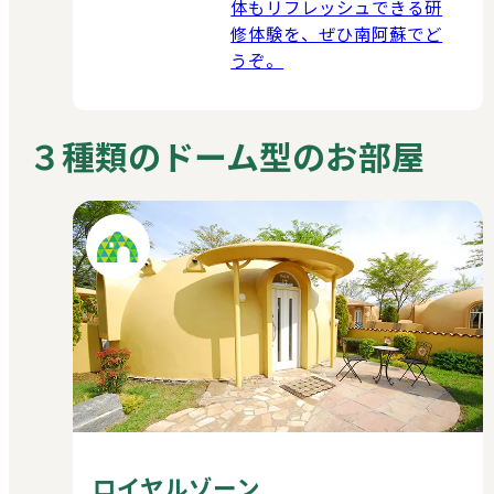
体もリフレッシュできる研
修体験を、ぜひ南阿蘇でど
うぞ。
３種類のドーム型のお部屋
ロイヤルゾーン