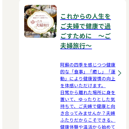
これからの人生を
ご夫婦で健康で過
ごすために ～ご
夫婦旅行～
阿蘇の四季を感じつつ健康
的な「食事」「癒し」「運
動」により健康習慣の向上
を体感いただけます。
日常から離れた場所に身を
置いて、ゆったりとした気
持ちで、ご夫婦で健康と向
き合ってみませんか？夫婦
ふたりだからこそできる、
健康体験や温活から始めて