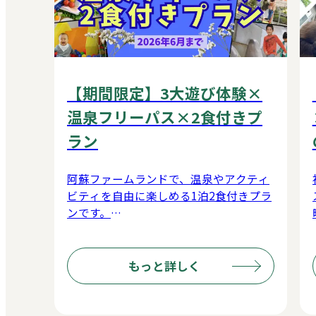
【期間限定】3大遊び体験×
温泉フリーパス×2食付きプ
ラン
阿蘇ファームランドで、温泉やアクティ
ビティを自由に楽しめる1泊2食付きプラ
ンです。
夕食・朝食はバイキング形式で、旬の食
材や阿蘇ならではの味覚を存分にお楽し
みいただけます。阿蘇健康火山温泉のフ
もっと詳しく
リーパス付きで、滞在中は好きなだけ温
泉三昧。さらに【元気の森】【元気チャ
レンジ館または幼児チャレンジ館】【ふ