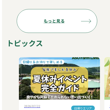
れあい動物王国】の各1回利用券です。
温泉で癒やされ、施設内のアクティビテ
ィを思いのまま体験できる、阿蘇ならで
もっと見る
はのステイを満喫できます。
設定期間：2026年4月1日～2026年9月30
日
トピックス
2026/07/22
日帰りエリア