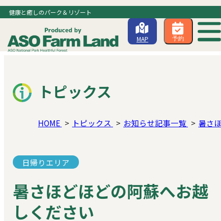
健康と癒しのパーク＆リゾート
MAP
予約
トピックス
HOME
トピックス
お知らせ記事一覧
暑さ
日帰りエリア
暑さほどほどの阿蘇へお越
しください