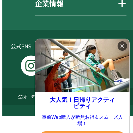
企業情報
公式SNS（大自然阿蘇健康の森／阿蘇元気の森）
I
Y
X
F
n
o
a
s
u
c
住所 〒869-1404 熊本県阿蘇郡南阿蘇村河陽5579-3
大人気！日帰りアクティ
t
t
e
ビティ
a
u
b
© 2024 ASO FARM LAND All.right reserved
g
b
o
事前Web購入が断然お得＆スムーズ入
r
e
o
場！
a
k