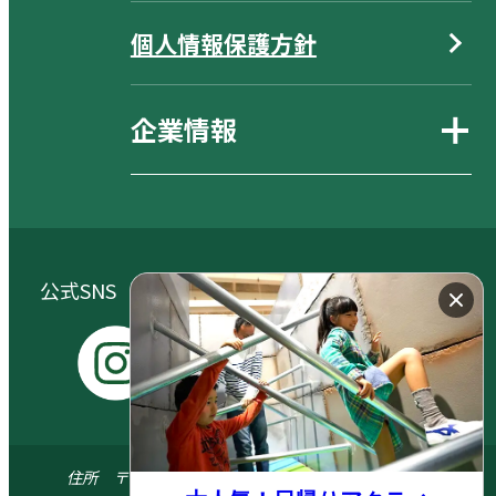
個人情報保護方針
企業情報
公式SNS（大自然阿蘇健康の森／阿蘇元気の森）
I
Y
X
F
n
o
a
s
u
c
住所 〒869-1404 熊本県阿蘇郡南阿蘇村河陽5579-3