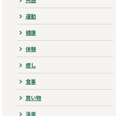
運動
健康
体験
癒し
食事
買い物
温泉