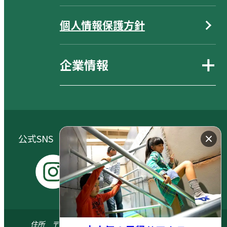
個人情報保護方針
企業情報
公式SNS（大自然阿蘇健康の森／阿蘇元気の森）
I
Y
X
F
n
o
a
s
u
c
住所 〒869-1404 熊本県阿蘇郡南阿蘇村河陽5579-3