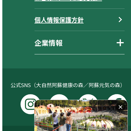
個人情報保護方針
企業情報
公式SNS（大自然阿蘇健康の森／阿蘇元気の森）
I
Y
X
F
n
o
a