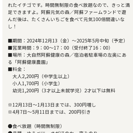
れたイチゴです。時間無制限の食べ放題なので、きっと満
足できますよ。阿蘇元気の森／阿蘇ファームランドで遊
んだ後は、たくさんいちごを食べて元気100倍間違いな
し！
■期間：2024年12月13（金）～2025年5月中旬（予定）
■営業時間：9：00～17：00（受付終了16：00）
■場所：大自然阿蘇健康の森／宿泊者駐車場の左奥にあ
る「阿蘇健康農園」
■料金：
大人2,200円（中学生以上）
小人1,700円（小学生）
幼児1,200円（3才以上未就学児）2才以下は無料
※12月13日～1月13日までは、300円増し
※4月7日～5月11日までは、200円引き
●食べ放題（時間無制限）