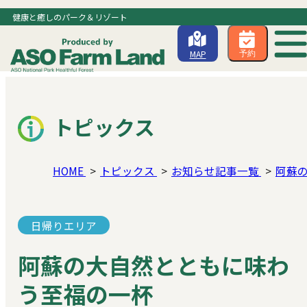
健康と癒しのパーク＆リゾート
MAP
予約
トピックス
HOME
トピックス
お知らせ記事一覧
阿蘇
日帰りエリア
阿蘇の大自然とともに味わ
う至福の一杯