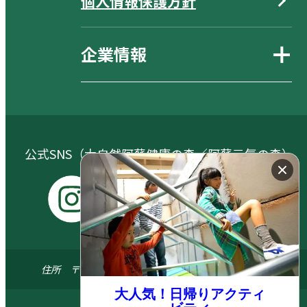
個人情報保護方針
企業情報
公式SNS（大自然阿蘇健康の森／阿蘇元気の森）
I
Y
X
F
n
o
a
s
u
c
住所 〒869-1404 熊本県阿蘇郡南阿蘇村河陽5579-3
t
t
e
大人気！日帰りアクティ
a
u
b
© 2024 ASO FARM LAND All.right reserved