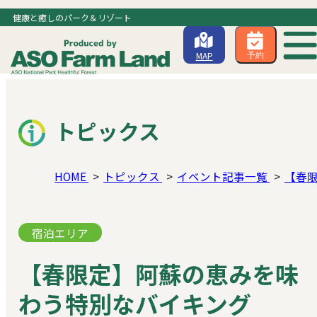
健康と癒しのパーク＆リゾート
MAP
予約
トピックス
HOME
トピックス
イベント記事一覧
【春
宿泊エリア
【春限定】阿蘇の恵みを味
わう特別なバイキング