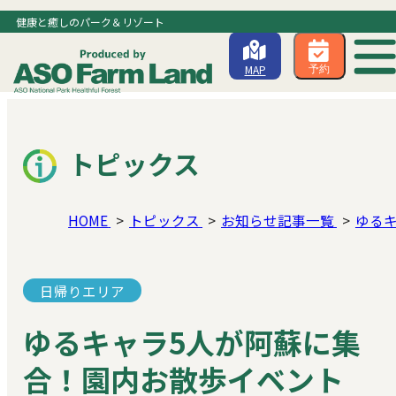
健康と癒しのパーク＆リゾート
MAP
予約
トピックス
HOME
トピックス
お知らせ記事一覧
ゆる
日帰りエリア
ゆるキャラ5人が阿蘇に集
合！園内お散歩イベント