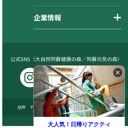
企業情報
公式SNS（大自然阿蘇健康の森／阿蘇元気の森）
I
Y
X
F
n
o
a
s
u
c
住所 〒869-1404 熊本県阿蘇郡南阿蘇村河陽5579-3
t
t
e
a
u
b
© 2024 ASO FARM LAND All.right reserved
大人気！日帰りアクティ
g
b
o