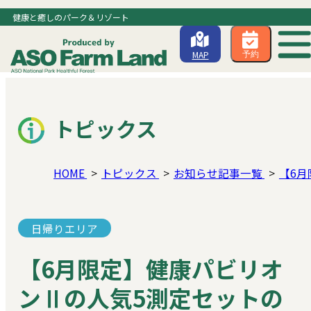
健康と癒しのパーク＆リゾート
MAP
予約
トピックス
HOME
トピックス
お知らせ記事一覧
【6
日帰りエリア
【6月限定】健康パビリオ
ンⅡの人気5測定セットの