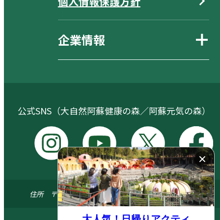
個人情報保護方針
企業情報
公式SNS（大自然阿蘇健康の森／阿蘇元気の森）
I
Y
X
F
n
o
a
s
u
c
住所 〒869-1404 熊本県阿蘇郡南阿蘇村河陽5579-3
t
t
e
a
u
b
© 2024 ASO FARM LAND All.right reserved
大人気！日帰りアクティ