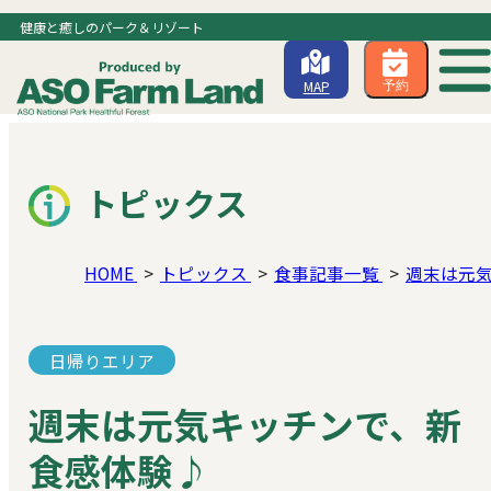
健康と癒しのパーク＆リゾート
MAP
予約
トピックス
HOME
トピックス
食事記事一覧
週末は元
日帰りエリア
週末は元気キッチンで、新
食感体験♪