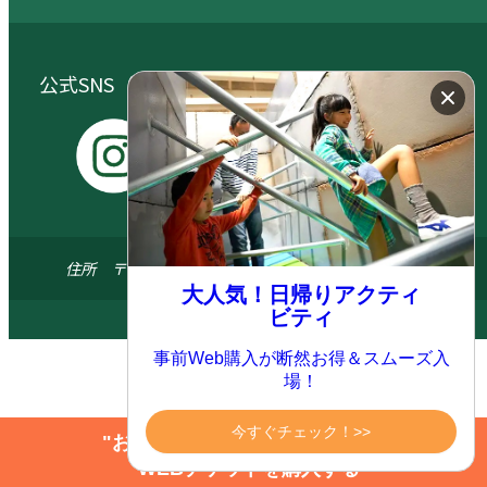
公式SNS（大自然阿蘇健康の森／阿蘇元気の森）
I
Y
X
F
n
o
a
s
u
c
住所 〒869-1404 熊本県阿蘇郡南阿蘇村河陽5579-3
t
t
e
大人気！日帰りアクティ
a
u
b
ビティ
© 2024 ASO FARM LAND All.right reserved
g
b
o
事前Web購入が断然お得＆スムーズ入
r
e
o
場！
a
k
m
今すぐチェック！>>
"お得にアクティビティを楽しむ"
WEBチケットを購入する