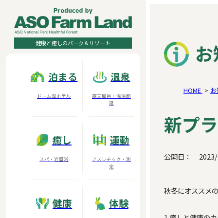
健康と癒しのパーク＆リゾート
お
泊まる
温泉
HOME
お
ドーム型ホテル
露天風呂・温浴施
設
新プラ
癒し
運動
公開日：
2023/
スパ・岩盤浴
アスレチック・測
定
秋冬にオススメ
健康
体験
1.癒しと健康の