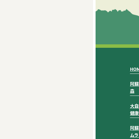
HO
阿蘇
森
大自
健康
阿蘇
ムラ