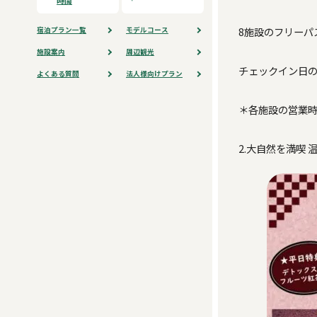
時間
8施設のフリーパ
宿泊プラン⼀覧
モデルコース
施設案内
周辺観光
チェックイン日の
よくある質問
法人様向けプラン
＊各施設の営業
2.大自然を満喫