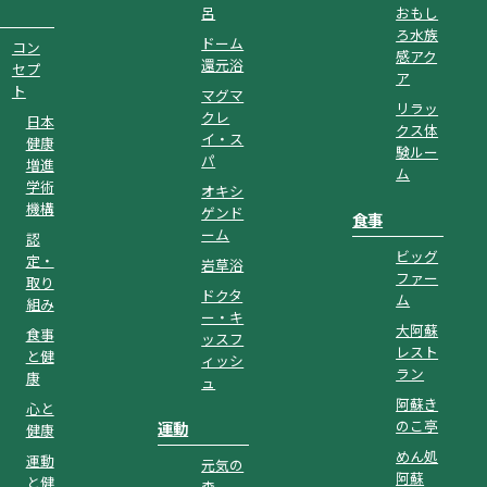
呂
おもし
ろ水族
ドーム
コン
感アク
還元浴
セプ
ア
ト
マグマ
リラッ
クレ
日本
クス体
イ・ス
健康
験ルー
パ
増進
ム
学術
オキシ
機構
ゲンド
食事
ーム
認
ビッグ
定・
岩草浴
ファー
取り
ドクタ
ム
組み
ー・キ
大阿蘇
食事
ッスフ
レスト
と健
ィッシ
ラン
康
ュ
阿蘇き
心と
のこ亭
運動
健康
めん処
運動
元気の
阿蘇
と健
森