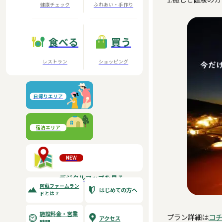
健康チェック
ふれあい・手作り
食べる
買う
レストラン
ショッピング
日帰りエリア
阿蘇元気の森
宿泊エリア
大自然阿蘇健康の森
NEW
デジタルマップを見る
阿蘇ファームラン
はじめての方へ
ドとは？
施設料金・営業
プラン詳細は
コ
アクセス