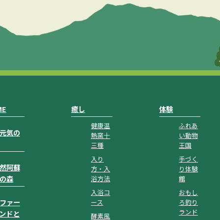
ME
癒し
体験
健康温
ふれあ
元気の
熱窯十
い動物
三種
王国
入り
手づく
然阿蘇
方・入
り体験
の森
浴方法
館
入浴コ
おもし
ファー
ース
ろ釣り
ランド
ンドと
酵素風