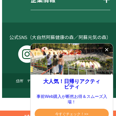
公式SNS（大自然阿蘇健康の森／阿蘇元気の森）
I
Y
X
F
n
o
a
s
u
c
住所 〒869-1404 熊本県阿蘇郡南阿蘇村河陽5579-3
大人気！日帰りアクティ
t
t
e
ビティ
a
u
b
© 2024 ASO FARM LAND All.right reserved
事前Web購入が断然お得＆スムーズ入
g
b
o
場！
r
e
o
a
k
今すぐチェック！>>