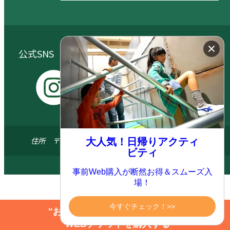
公式SNS（大自然阿蘇健康の森／阿蘇元気の森）
I
Y
X
F
n
o
a
s
u
c
住所 〒869-1404 熊本県阿蘇郡南阿蘇村河陽5579-3
大人気！日帰りアクティ
t
t
e
ビティ
a
u
b
© 2024 ASO FARM LAND All.right reserved
事前Web購入が断然お得＆スムーズ入
g
b
o
場！
r
e
o
a
k
今すぐチェック！>>
"お得にアクティビティを楽しむ"
m
WEBチケットを購入する