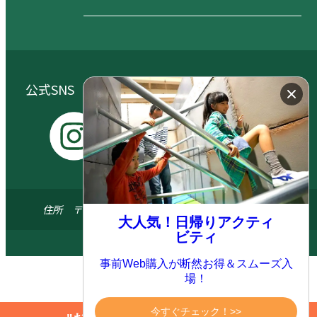
公式SNS（大自然阿蘇健康の森／阿蘇元気の森）
I
Y
X
F
n
o
a
s
u
c
住所 〒869-1404 熊本県阿蘇郡南阿蘇村河陽5579-3
t
t
e
大人気！日帰りアクティ
ビティ
a
u
b
© 2024 ASO FARM LAND All.right reserved
g
b
o
事前Web購入が断然お得＆スムーズ入
r
e
o
場！
a
k
m
今すぐチェック！>>