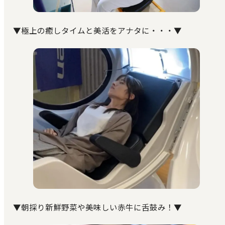
▼極上の癒しタイムと美活をアナタに・・・▼
▼朝採り新鮮野菜や美味しい赤牛に舌鼓み！▼