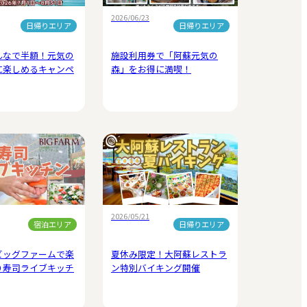
2026/06/23
日帰りエリア
日帰りエリア
んなで半額！元気の
施設利用券で「阿蘇元気の
に楽しめるキャンペ
森」をお得に満喫！
2026/05/21
宿泊エリア
日帰りエリア
ビッグファームで楽
夏休み限定！大阿蘇レストラ
り寿司ライブキッチ
ン特別バイキング開催