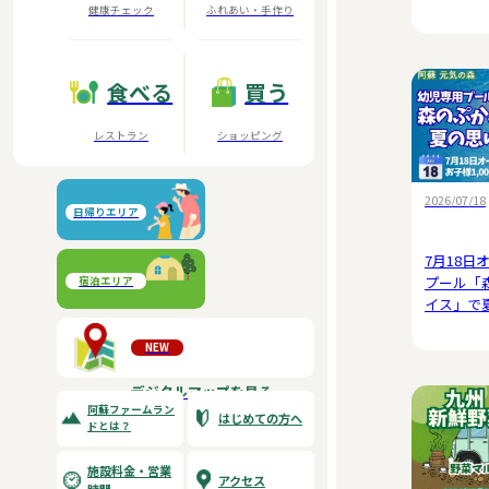
健康チェック
ふれあい・手作り
食べる
買う
レストラン
ショッピング
2026/07/18
日帰りエリア
阿蘇元気の森
7月18日
プール「
宿泊エリア
イス」で
大自然阿蘇健康の森
う
NEW
デジタルマップを見る
阿蘇ファームラン
はじめての方へ
ドとは？
施設料金・営業
アクセス