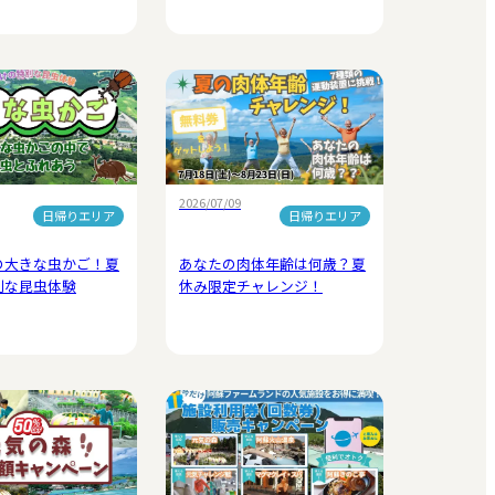
2026/07/09
日帰りエリア
日帰りエリア
の大きな虫かご！夏
あなたの肉体年齢は何歳？夏
別な昆虫体験
休み限定チャレンジ！