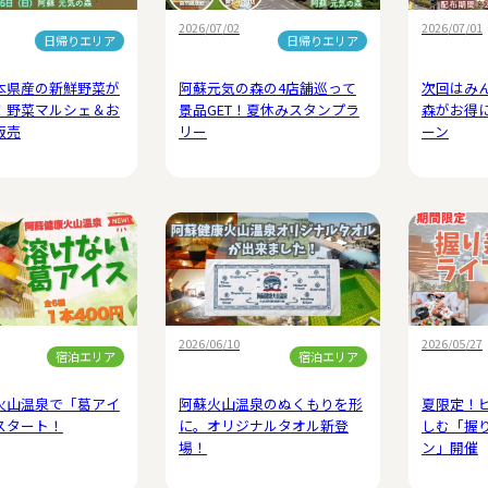
2026/07/02
2026/07/01
日帰りエリア
日帰りエリア
本県産の新鮮野菜が
阿蘇元気の森の4店舗巡って
次回はみ
！野菜マルシェ＆お
景品GET！夏休みスタンプラ
森がお得
販売
リー
ーン
2026/06/10
2026/05/27
宿泊エリア
宿泊エリア
火山温泉で「葛アイ
阿蘇火山温泉のぬくもりを形
夏限定！
スタート！
に。オリジナルタオル新登
しむ「握
場！
ン」開催