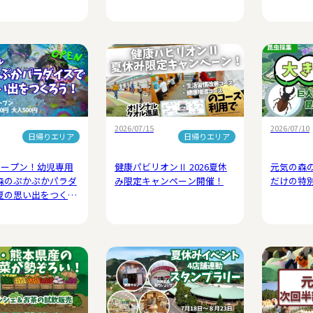
2026/07/15
2026/07/10
日帰りエリア
日帰りエリア
オープン！幼児専用
健康パビリオンⅡ 2026夏休
元気の森
森のぷかぷかパラダ
み限定キャンペーン開催！
だけの特
夏の思い出をつくろ