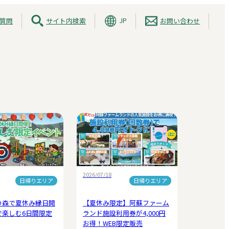
JP
質問
サイト内検索
お問い合わせ
2026/07/18
日帰りエリア
日帰りエリア
の森で夏休み縁日開
【夏休み限定】阿蘇ファーム
で楽しむ6日間限定
ランド施設利用券が4,000円
お得！WEB限定販売