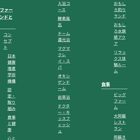
入浴コ
おもし
ファー
ース
ろ釣り
ランド
ンドと
酵素風
呂
おもし
ろ水族
ドーム
コン
感アク
還元浴
セプ
ア
ト
マグマ
リラッ
クレ
日本
クス体
イ・ス
健康
験ルー
パ
増進
ム
学術
オキシ
機構
ゲンド
食事
ーム
認
ビッグ
定・
岩草浴
ファー
取り
ドクタ
ム
組み
ー・キ
大阿蘇
食事
ッスフ
レスト
と健
ィッシ
ラン
康
ュ
阿蘇き
心と