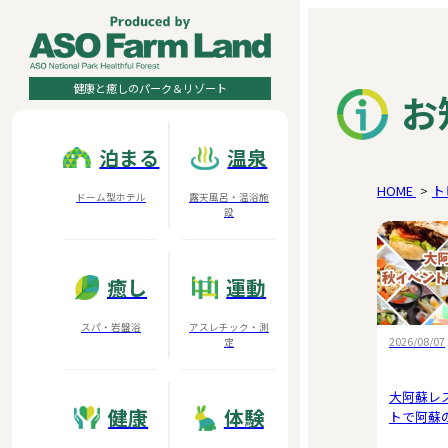
健康と癒しのパーク＆リゾート
お
泊まる
温泉
HOME
ト
ドーム型ホテル
露天風呂・温浴施
設
癒し
運動
スパ・岩盤浴
アスレチック・測
2026/08/07
定
大阿蘇レ
健康
体験
トで阿蘇