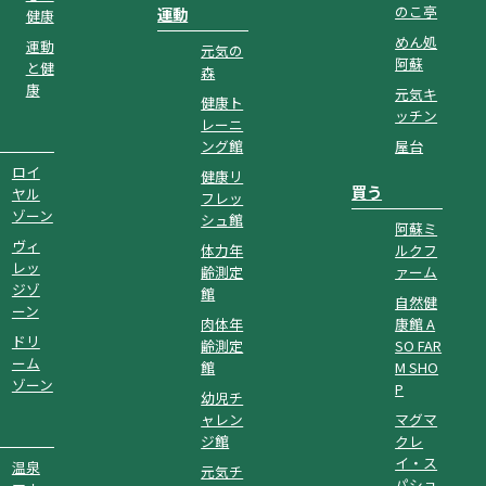
のこ亭
運動
健康
めん処
運動
元気の
阿蘇
と健
森
康
元気キ
健康ト
ッチン
レーニ
ング館
屋台
ロイ
健康リ
買う
ヤル
フレッ
ゾーン
シュ館
阿蘇ミ
ヴィ
体力年
ルクフ
レッ
齢測定
ァーム
ジゾ
館
自然健
ーン
肉体年
康館 A
ドリ
齢測定
SO FAR
ーム
館
M SHO
ゾーン
P
幼児チ
ャレン
マグマ
ジ館
クレ
イ・ス
温泉
元気チ
パショ