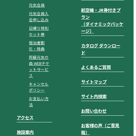
元気会員
航空機・JR券付きプ
元気会員入
ラン
会申し込み
（ダイナミックパッケ
日帰り特別
ージ）
セット券
宿泊者割
カタログ ダウンロー
引・特典
ド
阿蘇元気の
森 WEBチケ
よくあるご質問
ットサービ
ス
サイトマップ
キャンセル
ポリシー
サイト内検索
お支払い方
法
お問い合わせ
アクセス
お客様の声（ご意見
施設案内
箱）