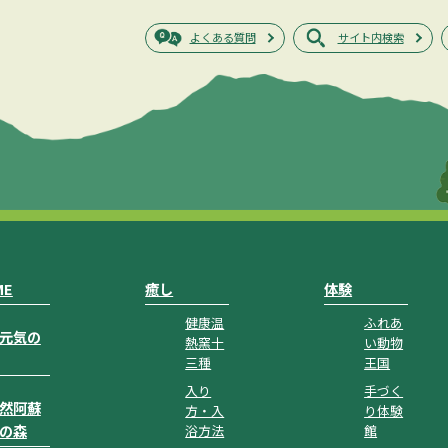
よくある質問
サイト内検索
ME
癒し
体験
健康温
ふれあ
元気の
熱窯十
い動物
三種
王国
入り
手づく
然阿蘇
方・入
り体験
の森
浴方法
館