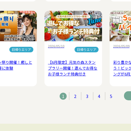
2026/05/10
2026/05/09
日帰りエリア
日帰りエリア
ン祭り開催！癒しと
【6月限定】元気の森スタン
彩り豊か
得に体験
プラリー開催！遊んでお得な
う！ビッ
お子様ランチ特典付き
ングが6月
1
2
3
4
5