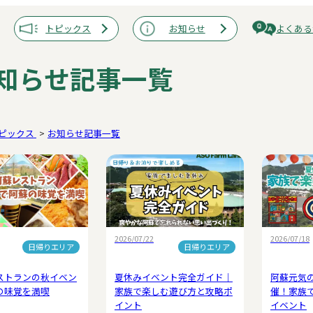
トピックス
お知らせ
よくある
知らせ記事一覧
ピックス
お知らせ記事一覧
2026/07/22
2026/07/18
日帰りエリア
日帰りエリア
ストランの秋イベン
夏休みイベント完全ガイド｜
阿蘇元気
の味覚を満喫
家族で楽しむ遊び方と攻略ポ
催！家族
イント
イベント