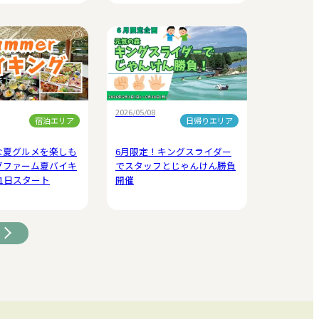
2026/05/08
宿泊エリア
日帰りエリア
な夏グルメを楽しも
6月限定！キングスライダー
グファーム夏バイキ
でスタッフとじゃんけん勝負
1日スタート
開催