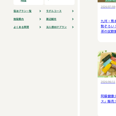
時間
2026/07/09
宿泊プラン⼀覧
モデルコース
施設案内
周辺観光
九州・熊
勢ぞろい
よくある質問
法人様向けプラン
茶の試飲
2026/06/11
阿蘇健康
ス」販売