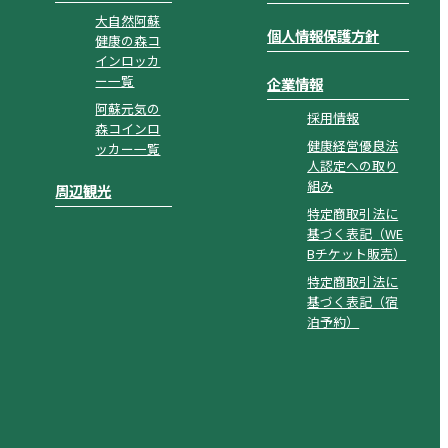
大自然阿蘇
個人情報保護方針
健康の森コ
インロッカ
ー一覧
企業情報
阿蘇元気の
採用情報
森コインロ
健康経営優良法
ッカー一覧
人認定への取り
組み
周辺観光
特定商取引法に
基づく表記（WE
Bチケット販売）
特定商取引法に
基づく表記（宿
泊予約）