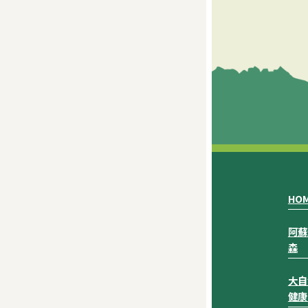
HO
阿蘇
森
大自
健康