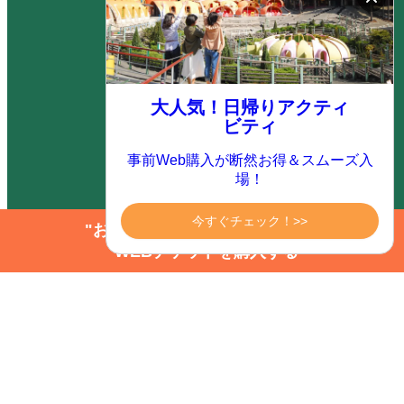
トピックス
宿泊プラン一覧
大人気！日帰りアクティ
ビティ
オンライン宿泊予約
事前Web購入が断然お得＆スムーズ入
場！
航空機・JR券付きプラン
今すぐチェック！>>
"お得にアクティビティを楽しむ"
（ダイナミックパッケージ）
WEBチケットを購入する
カタログ ダウンロード
よくあるご質問