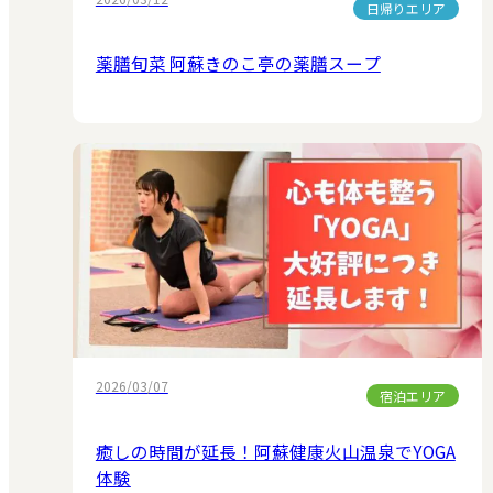
日帰りエリア
薬膳旬菜 阿蘇きのこ亭の薬膳スープ
2026/03/07
宿泊エリア
癒しの時間が延長！阿蘇健康火山温泉でYOGA
体験