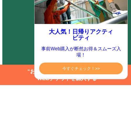
航空機・JR券付きプラン
（ダイナミックパッケージ）
大人気！日帰りアクティ
ビティ
カタログ ダウンロード
事前Web購入が断然お得＆スムーズ入
場！
よくあるご質問
今すぐチェック！>>
"お得にアクティビティを楽しむ"
WEBチケットを購入する
サイトマップ
サイト内検索