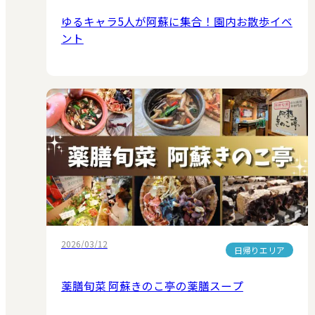
ゆるキャラ5人が阿蘇に集合！園内お散歩イベ
ント
2026/03/12
日帰りエリア
薬膳旬菜 阿蘇きのこ亭の薬膳スープ