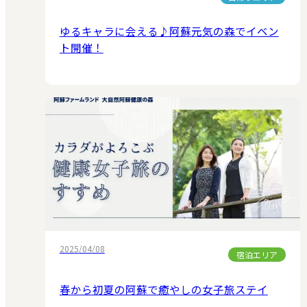
ゆるキャラに会える♪阿蘇元気の森でイベン
ト開催！
2025/04/08
宿泊エリア
春から初夏の阿蘇で癒やしの女子旅ステイ